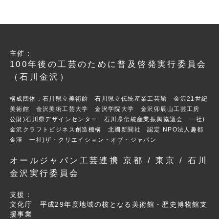
主催：
100年後の工芸のために普及啓発実行委員会
（石川金沢）
構成団体：石川県立美術館 石川県立伝統産業工芸館 金沢21世紀
美術館 金沢美術工芸大学 金沢学院大学 金沢卯辰山工芸工房
公財)石川県デザインセンター 石川県伝統産業振興協議会 一社)
金沢クラフトビジネス創造機構 北國新聞社 認定 NPO法人趣都
金澤 一社)ザ・クリエイション・オブ・ジャパン
オールジャパン工芸連携 京都 / 東京 / 石川
金沢実行委員会
支援：
文化庁 平成29年度地域の核となる美術館・歴史博物館支
援事業