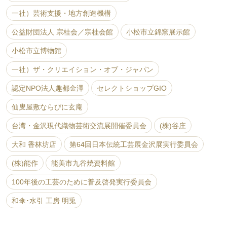
一社）芸術支援・地方創造機構
公益財団法人 宗桂会／宗桂会館
小松市立錦窯展示館
小松市立博物館
一社）ザ・クリエイション・オブ・ジャパン
認定NPO法人趣都金澤
セレクトショップGIO
仙叟屋敷ならびに玄庵
台湾・金沢現代織物芸術交流展開催委員会
(株)谷庄
大和 香林坊店
第64回日本伝統工芸展金沢展実行委員会
(株)能作
能美市九谷焼資料館
100年後の工芸のために普及啓発実行委員会
和傘･水引 工房 明兎