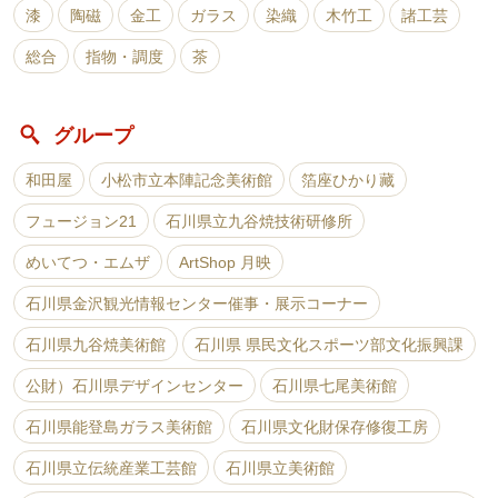
漆
陶磁
金工
ガラス
染織
木竹工
諸工芸
総合
指物・調度
茶
グループ
和田屋
小松市立本陣記念美術館
箔座ひかり藏
フュージョン21
石川県立九谷焼技術研修所
めいてつ・エムザ
ArtShop 月映
石川県金沢観光情報センター催事・展示コーナー
石川県九谷焼美術館
石川県 県民文化スポーツ部文化振興課
公財）石川県デザインセンター
石川県七尾美術館
石川県能登島ガラス美術館
石川県文化財保存修復工房
石川県立伝統産業工芸館
石川県立美術館