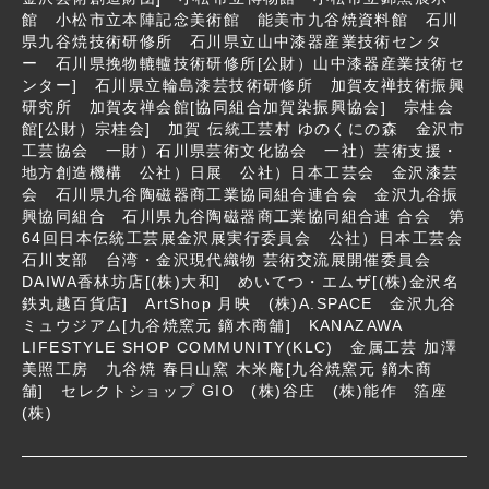
館 小松市立本陣記念美術館 能美市九谷焼資料館 石川
県九谷焼技術研修所 石川県立山中漆器産業技術センタ
ー 石川県挽物轆轤技術研修所[公財）山中漆器産業技術セ
ンター] 石川県立輪島漆芸技術研修所 加賀友禅技術振興
研究所 加賀友禅会館[協同組合加賀染振興協会] 宗桂会
館[公財）宗桂会] 加賀 伝統工芸村 ゆのくにの森 金沢市
工芸協会 一財）石川県芸術文化協会 一社）芸術支援・
地方創造機構 公社）日展 公社）日本工芸会 金沢漆芸
会 石川県九谷陶磁器商工業協同組合連合会 金沢九谷振
興協同組合 石川県九谷陶磁器商工業協同組合連 合会 第
64回日本伝統工芸展金沢展実行委員会 公社）日本工芸会
石川支部 台湾・金沢現代織物 芸術交流展開催委員会
DAIWA香林坊店[(株)大和] めいてつ・エムザ[(株)金沢名
鉄丸越百貨店] ArtShop 月映 (株)A.SPACE 金沢九谷
ミュウジアム[九谷焼窯元 鏑木商舗] KANAZAWA
LIFESTYLE SHOP COMMUNITY(KLC) 金属工芸 加澤
美照工房 九谷焼 春日山窯 木米庵[九谷焼窯元 鏑木商
舗] セレクトショップ GIO (株)谷庄 (株)能作 箔座
(株)