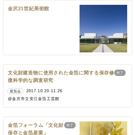
金沢21世紀美術館
文化財建造物に使用された金箔に関する保存修
終了
復科学的な調査研究
2017.10.20-11.26
展覧会
@金沢市立安江金箔工芸館
金箔フォーラム「文化財
終了
保存と金箔産業」