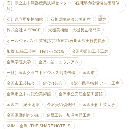
石川県立山中漆器産業技術センター（石川県挽物轆轤技術研修
所）
えにしら
石川県立歴史博物館
石川県輪島漆芸美術館
縁煌
株式会社 A.SPACE
大樋美術館・大樋長左衛門窯
オールジャパン工芸連携京都/東京/石川金沢実行委員会
加賀 伝統工芸村 ゆのくにの森
金沢卯辰山工芸工房
金沢学院大学
金沢九谷ミュウジアム
一社）金沢クラフトビジネス創造機構
金沢市
金沢市工芸協会
金沢漆芸会
金沢市民芸術村 アート工房
金沢市立中村記念美術館
金沢市立安江金箔工芸館
金沢21世紀美術館
金沢美術倶楽部
金沢美術工芸大学
金沢湯涌創作の森
金属工芸 加澤美照工房
KUMU 金沢 -THE SHARE HOTELS-