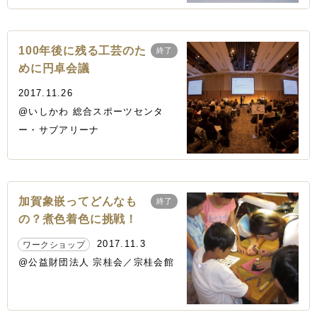
100年後に残る工芸のた
終了
めに円卓会議
2017.11.26
@いしかわ 総合スポーツセンタ
ー・サブアリーナ
加賀象嵌ってどんなも
終了
の？煮色着色に挑戦！
2017.11.3
ワークショップ
@公益財団法人 宗桂会／宗桂会館