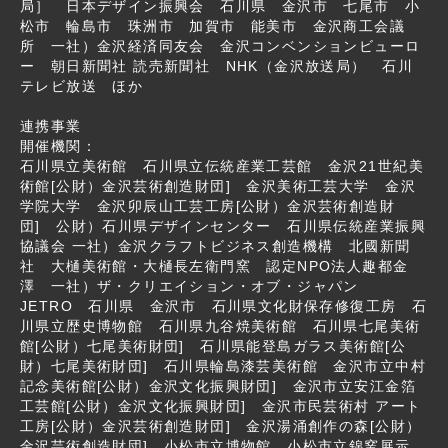
局］ 日本デザイン振興会 石川県 金沢市 七尾市 小
松市 輪島市 珠洲市 加賀市 能美市 金沢商工会議
所 一社）金沢経済同友会 金沢コンベンションビューロ
ー 朝日新聞社 読売新聞社 NHK（金沢放送局） 石川
テレビ放送 ほか
連携事業
開催機関：
石川県立美術館 石川県立伝統産業工芸館 金沢21世紀美
術館[公財）金沢芸術創造財団] 金沢美術工芸大学 金沢
学院大学 金沢卯辰山工芸工房[公財）金沢芸術創造財
団] 公財）石川県デザインセンター 石川県伝統産業振興
協議会 一社）金沢クラフトビジネス創造機構 北國新聞
社 大樋美術館・大樋長左衛門窯 認定NPO法人趣都金
澤 一社）ザ・クリエイション・オブ・ジャパン
JETRO 石川県 金沢市 石川県文化財保存修復工房 石
川県立歴史博物館 石川県九谷焼美術館 石川県七尾美術
館[公財）七尾美術財団] 石川県能登島ガラス美術館[公
財）七尾美術財団] 石川県輪島漆芸美術館 金沢市立中村
記念美術館[公財）金沢文化振興財団] 金沢市立安江金箔
工芸館[公財）金沢文化振興財団] 金沢市民芸術村 アート
工房[公財）金沢芸術創造財団] 金沢湯涌創作の森[公財）
金沢芸術創造財団] 小松市立博物館 小松市立錦窯展示