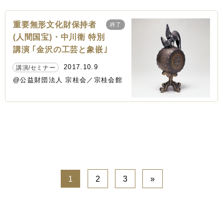
重要無形文化財保持者
終了
(人間国宝)・中川衛 特別
講演 ｢金沢の工芸と象嵌｣
2017.10.9
講演/セミナー
@公益財団法人 宗桂会／宗桂会館
1
2
3
»