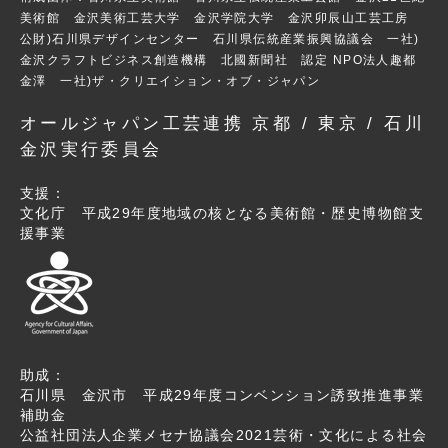
美術館 金沢美術工芸大学 金沢学院大学 金沢卯辰山工芸工房
公財)石川県デザインセンター 石川県伝統産業振興協議会 一社)
金沢クラフトビジネス創造機構 北國新聞社 認定 NPO法人趣都
金澤 一社)ザ・クリエイション・オブ・ジャパン
オールジャパン工芸連携 京都 / 東京 / 石川
金沢実行委員会
支援：
文化庁 平成29年度地域の核となる美術館・歴史博物館支
援事業
助成：
石川県 金沢市 平成29年度コンベンション誘致推進事業
補助金
公益社団法人企業メセナ協議会2021芸術・文化による社会