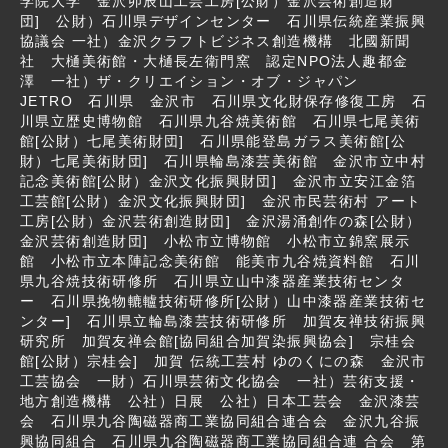
学院大学 金沢卯辰山工芸工房[公財）金沢芸術創造財
団] 公財）石川県デザインセンター 石川県伝統産業振興
協議会 一社）金沢クラフトビジネス創造機構 北國新聞
社 大樋美術館・大樋長左衛門窯 認定NPO法人趣都金
澤 一社）ザ・クリエイション・オブ・ジャパン
JETRO 石川県 金沢市 石川県文化財保存修復工房 石
川県立歴史博物館 石川県九谷焼美術館 石川県七尾美術
館[公財）七尾美術財団] 石川県能登島ガラス美術館[公
財）七尾美術財団] 石川県輪島漆芸美術館 金沢市立中村
記念美術館[公財）金沢文化振興財団] 金沢市立安江金箔
工芸館[公財）金沢文化振興財団] 金沢市民芸術村 アート
工房[公財）金沢芸術創造財団] 金沢湯涌創作の森[公財）
金沢芸術創造財団] 小松市立博物館 小松市立錦窯展示
館 小松市立本陣記念美術館 能美市九谷焼資料館 石川
県九谷焼技術研修所 石川県立山中漆器産業技術センタ
ー 石川県挽物轆轤技術研修所[公財）山中漆器産業技術セ
ンター] 石川県立輪島漆芸技術研修所 加賀友禅技術振興
研究所 加賀友禅会館[協同組合加賀染振興協会] 宗桂会
館[公財）宗桂会] 加賀 伝統工芸村 ゆのくにの森 金沢市
工芸協会 一財）石川県芸術文化協会 一社）芸術支援・
地方創造機構 公社）日展 公社）日本工芸会 金沢漆芸
会 石川県九谷陶磁器商工業協同組合連合会 金沢九谷振
興協同組合 石川県九谷陶磁器商工業協同組合連 合会 第