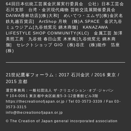
64回日本伝統工芸展金沢展実行委員会 公社）日本工芸会
石川支部 台湾・金沢現代織物 芸術交流展開催委員会
DAIWA香林坊店[(株)大和] めいてつ・エムザ[(株)金沢名
鉄丸越百貨店] ArtShop 月映 (株)A.SPACE 金沢九谷
ミュウジアム[九谷焼窯元 鏑木商舗] KANAZAWA
LIFESTYLE SHOP COMMUNITY(KLC) 金属工芸 加澤
美照工房 九谷焼 春日山窯 木米庵[九谷焼窯元 鏑木商
舗] セレクトショップ GIO (株)谷庄 (株)能作 箔座
(株)
21世紀鷹峯フォーラム：
2017 石川金沢
/
2016 東京
/
2015 京都
運営事務局：一般社団法人 ザ･クリエイション･オブ･ジャパン
〒104-0061 東京都中央区銀座5-3-12壹番館ビル3階
https://thecreationofjapan.or.jp
/ Tel 03-3573-3339 / Fax 03-
3573-3315
info@thecreationofjapan.or.jp
© The Creation of Japan general incorporated association