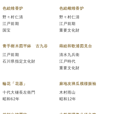
色絵雉香炉
色絵雌雉香炉
野々村仁清
野々村仁清
江戸前期
江戸前期
国宝
重要文化財
青手樹木図平鉢 古九谷
蒔絵和歌浦図見台
江戸前期
清水九兵衛
石川県指定文化財
江戸時代
重要文化財
輪花「花器」
麻地友禅瓜模様振袖
十代大樋長左衛門
木村雨山
昭和62年
昭和12年