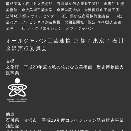
構成団体：石川県立美術館 石川県立伝統産業工芸館 金沢21世紀
美術館 金沢美術工芸大学 金沢学院大学 金沢卯辰山工芸工房
公財)石川県デザインセンター 石川県伝統産業振興協議会 一社)
金沢クラフトビジネス創造機構 北國新聞社 認定 NPO法人趣都
金澤 一社)ザ・クリエイション・オブ・ジャパン
オールジャパン工芸連携 京都 / 東京 / 石川
金沢実行委員会
支援：
文化庁 平成29年度地域の核となる美術館・歴史博物館支
援事業
助成：
石川県 金沢市 平成29年度コンベンション誘致推進事業
補助金