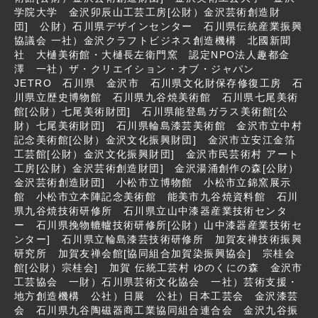
学院大学 金沢卯辰山工芸工房[公財）金沢芸術創造財
団] 公財）石川県デザインセンター 石川県伝統産業振興
協議会 一社）金沢クラフトビジネス創造機構 北國新聞
社 大樋美術館・大樋長左衛門窯 認定NPO法人趣都金
澤 一社）ザ・クリエイション・オブ・ジャパン
JETRO 石川県 金沢市 石川県文化財保存修復工房 石
川県立歴史博物館 石川県九谷焼美術館 石川県七尾美術
館[公財）七尾美術財団] 石川県能登島ガラス美術館[公
財）七尾美術財団] 石川県輪島漆芸美術館 金沢市立中村
記念美術館[公財）金沢文化振興財団] 金沢市立安江金箔
工芸館[公財）金沢文化振興財団] 金沢市民芸術村 アート
工房[公財）金沢芸術創造財団] 金沢湯涌創作の森[公財）
金沢芸術創造財団] 小松市立博物館 小松市立錦窯展示
館 小松市立本陣記念美術館 能美市九谷焼資料館 石川
県九谷焼技術研修所 石川県立山中漆器産業技術センタ
ー 石川県挽物轆轤技術研修所[公財）山中漆器産業技術セ
ンター] 石川県立輪島漆芸技術研修所 加賀友禅技術振興
研究所 加賀友禅会館[協同組合加賀染振興協会] 宗桂会
館[公財）宗桂会] 加賀 伝統工芸村 ゆのくにの森 金沢市
工芸協会 一財）石川県芸術文化協会 一社）芸術支援・
地方創造機構 公社）日展 公社）日本工芸会 金沢漆芸
会 石川県九谷陶磁器商工業協同組合連合会 金沢九谷振