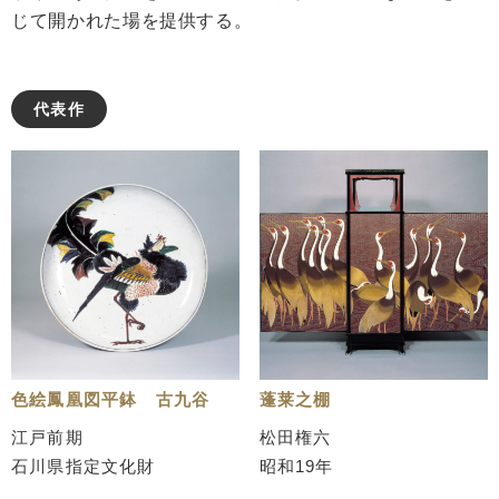
じて開かれた場を提供する。
代表作
色絵鳳凰図平鉢 古九谷
蓬莱之棚
江戸前期
松田権六
石川県指定文化財
昭和19年