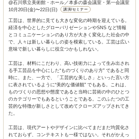
@石川県立美術館・ホール／本多の森会議室・第一会議室
10月20日(金)〜22日(日)
講演/セミナー
工芸は、世界的に見ても大きな変化の時期を迎えている。
経済を中心としたグローバリゼーションやSNS など情報
とコミュニケーションのあり方が大きく変化した社会の中
で、人々は新しい暮らしの姿を模索している。工芸は広い
意味で新しい暮らしに役立つかもしれない。
工芸は、材料にこだわり、高い技術力によって生み出され
る手工芸品を中心にした“ものづくりのあり方” であると同
時に、また、一方で、「工芸的な美しさ」といった言い方
に表されているように“美的な価値観” でもある。これは、
ものづくりの思想や態度であると当時に芸術の中のひとつ
のカテゴリーでもあるということである。このふたつの工
芸的な特徴が新しさとして改めてクローズアップされてき
た。
工芸は、現代アートやデザインに比べてまだまだ均質化さ
れておらず、コンテキストも一様ではない。それがかえっ