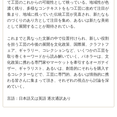
て工芸のこれからの可能性として映っている。地域性が色
濃く残り、多様なコンテキストをもつ工芸に改めて注目が
集まり、地域に残っていた伝統工芸が見直され、新たなも
のづくりのあり方として注目を集め、あるいは新たな美術
として展開することが期待されている。
これまでと異なった文脈の中で位置付けられ、新しい役割
を担う工芸の今後の展開を文化政策、国際展、クラフトフ
ェア、ギャラリー、コレクションなど、いくつかの工芸を
取り巻くキーワードから読み解いていく。パネラーは、文
化政策に携わる専門家やマーケットを牽引するオーガナイ
ザー、ギャラリスト、あるいは、創造的にそれらを購入す
るコレクターなどで、工芸に専門的、あるいは情熱的に携
わる皆さんに集まって頂き、それぞれの視点から討論を深
めていく。
言語：日本語又は英語 逐次通訳あり