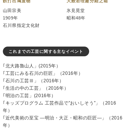
鉄打出鳩置物
大般若理趣分経之箱
山田宗美
氷見晃堂
1909年
昭和48年
石川県指定文化財
これまでの工芸に関する主なイベント
｢北大路魯山人」(2015年）
｢工芸にみる石川の巨匠」（2016年）
｢石川の工芸Ⅲ」（2016年）
｢生活の中の工芸」（2016年）
｢明治の工芸」(2016年）
｢キッズプログラム 工芸作品で”おいしそう”」（2016
年）
｢近代美術の至宝 ―明治・大正・昭和の巨匠―」（2016
年）