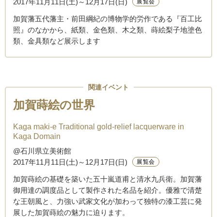
2017年11月11日(土)～12月17日(日)
展覧会
加賀藩五代藩主・前田綱紀の博物学的労作である『百工比
照』のなかから、紙類、金色類、木之類、蒔絵梨子地塗色
類、金具類など展示します
関連イベント
加賀蒔絵の世界
Kaga maki-e Traditional gold-relief lacquerware in
Kaga Domain
@石川県立美術館
2017年11月11日(土)～12月17日(日)
展覧会
加賀蒔絵の基礎を築いた五十嵐道甫と清水九兵衛。加賀藩
御用達の調度品として製作された名品を紹介。優雅で清楚
な王朝風と、力強い武家文化が加わって独特の漆工芸に発
展した加賀蒔絵の魅力に迫ります。