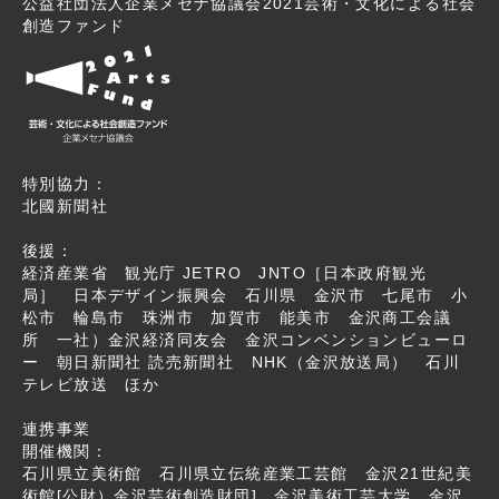
公益社団法人企業メセナ協議会2021芸術・文化による社会
創造ファンド
特別協力：
北國新聞社
後援：
経済産業省 観光庁 JETRO JNTO［日本政府観光
局］ 日本デザイン振興会 石川県 金沢市 七尾市 小
松市 輪島市 珠洲市 加賀市 能美市 金沢商工会議
所 一社）金沢経済同友会 金沢コンベンションビューロ
ー 朝日新聞社 読売新聞社 NHK（金沢放送局） 石川
テレビ放送 ほか
連携事業
開催機関：
石川県立美術館 石川県立伝統産業工芸館 金沢21世紀美
術館[公財）金沢芸術創造財団] 金沢美術工芸大学 金沢