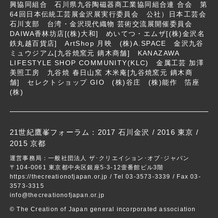
興協同組合 石川県九谷陶磁器商工業協同組合連 合会 第
64回日本伝統工芸展金沢展実行委員会 公社）日本工芸会
石川支部 台湾・金沢現代織物 芸術交流展開催委員会
DAIWA香林坊店[(株)大和] めいてつ・エムザ[(株)金沢名
鉄丸越百貨店] ArtShop 月映 (株)A.SPACE 金沢九谷
ミュウジアム[九谷焼窯元 鏑木商舗] KANAZAWA
LIFESTYLE SHOP COMMUNITY(KLC) 金属工芸 加澤
美照工房 九谷焼 春日山窯 木米庵[九谷焼窯元 鏑木商
舗] セレクトショップ GIO (株)谷庄 (株)能作 箔座
(株)
21世紀鷹峯フォーラム：
2017 石川金沢
/
2016 東京
/
2015 京都
運営事務局：一般社団法人 ザ･クリエイション･オブ･ジャパン
〒104-0061 東京都中央区銀座5-3-12壹番館ビル3階
https://thecreationofjapan.or.jp
/ Tel 03-3573-3339 / Fax 03-
3573-3315
info@thecreationofjapan.or.jp
© The Creation of Japan general incorporated association