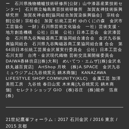
ー 石川県挽物轆轤技術研修所[公財）山中漆器産業技術セ
ンター] 石川県立輪島漆芸技術研修所 加賀友禅技術振興
研究所 加賀友禅会館[協同組合加賀染振興協会] 宗桂会
館[公財）宗桂会] 加賀 伝統工芸村 ゆのくにの森 金沢市
工芸協会 一財）石川県芸術文化協会 一社）芸術支援・
地方創造機構 公社）日展 公社）日本工芸会 金沢漆芸
会 石川県九谷陶磁器商工業協同組合連合会 金沢九谷振
興協同組合 石川県九谷陶磁器商工業協同組合連 合会 第
64回日本伝統工芸展金沢展実行委員会 公社）日本工芸会
石川支部 台湾・金沢現代織物 芸術交流展開催委員会
DAIWA香林坊店[(株)大和] めいてつ・エムザ[(株)金沢名
鉄丸越百貨店] ArtShop 月映 (株)A.SPACE 金沢九谷
ミュウジアム[九谷焼窯元 鏑木商舗] KANAZAWA
LIFESTYLE SHOP COMMUNITY(KLC) 金属工芸 加澤
美照工房 九谷焼 春日山窯 木米庵[九谷焼窯元 鏑木商
舗] セレクトショップ GIO (株)谷庄 (株)能作 箔座
(株)
21世紀鷹峯フォーラム：
2017 石川金沢
/
2016 東京
/
2015 京都