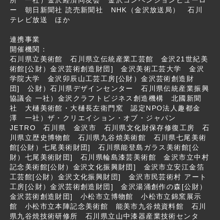
所 一社）金沢経済同友会 金沢コンベンションビューロ
ー 朝日新聞社 読売新聞社 NHK（金沢放送局） 石川
テレビ放送 ほか
連携事業
開催機関：
石川県立美術館 石川県立伝統産業工芸館 金沢21世紀美
術館[公財）金沢芸術創造財団] 金沢美術工芸大学 金沢
学院大学 金沢卯辰山工芸工房[公財）金沢芸術創造財
団] 公財）石川県デザインセンター 石川県伝統産業振興
協議会 一社）金沢クラフトビジネス創造機構 北國新聞
社 大樋美術館・大樋長左衛門窯 認定NPO法人趣都金
澤 一社）ザ・クリエイション・オブ・ジャパン
JETRO 石川県 金沢市 石川県文化財保存修復工房 石
川県立歴史博物館 石川県九谷焼美術館 石川県七尾美術
館[公財）七尾美術財団] 石川県能登島ガラス美術館[公
財）七尾美術財団] 石川県輪島漆芸美術館 金沢市立中村
記念美術館[公財）金沢文化振興財団] 金沢市立安江金箔
工芸館[公財）金沢文化振興財団] 金沢市民芸術村 アート
工房[公財）金沢芸術創造財団] 金沢湯涌創作の森[公財）
金沢芸術創造財団] 小松市立博物館 小松市立錦窯展示
館 小松市立本陣記念美術館 能美市九谷焼資料館 石川
県九谷焼技術研修所 石川県立山中漆器産業技術センタ