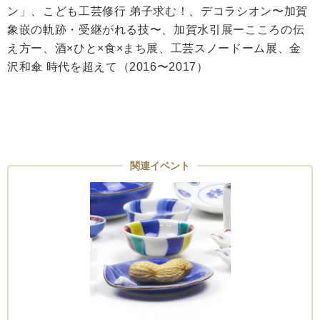
ン」、こども工芸修行 弟子求む！、デコラシオン〜加賀
象嵌の軌跡・受継がれる技〜、加賀水引展ーこころの伝
え方ー、酒×ひと×食×まち展、工芸スノードーム展、金
沢和傘 時代を超えて（2016〜2017）
関連イベント