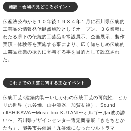
施設・会場の見どころポイント
伝産法公布から１０年後１９８４年１月に石川県伝統的
工芸品の情報発信拠点施設としてオープン。３６業種に
わたる県下の伝統的工芸品を常設展示、企画展示、製作
実演・体験等を実施する事により、広く知らしめ伝統的
工芸品産業の振興に寄与する事を目的として設立され
た。
これまでの工芸に関する主なイベント
伝統工芸×建築内装ーいしかわの伝統工芸の可能性、ヒカ
リの世界（九谷焼、山中漆器、加賀友禅）、Sound
ofISHIKAWAーMusic box KUTANI〜オルゴールα波の誘
い〜、石川県デザインセンター選定商品展「きもちとか
たち」、能美市共催展「九谷焼になったウルトラマ