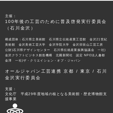
主催：
100年後の工芸のために普及啓発実行委員会
（石川金沢）
構成団体：石川県立美術館 石川県立伝統産業工芸館 金沢21世紀
美術館 金沢美術工芸大学 金沢学院大学 金沢卯辰山工芸工房
公財)石川県デザインセンター 石川県伝統産業振興協議会 一社)
金沢クラフトビジネス創造機構 北國新聞社 認定 NPO法人趣都
金澤 一社)ザ・クリエイション・オブ・ジャパン
オールジャパン工芸連携 京都 / 東京 / 石川
金沢実行委員会
支援：
文化庁 平成29年度地域の核となる美術館・歴史博物館支
援事業