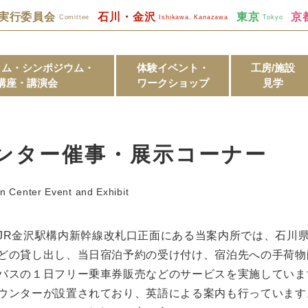
実行委員会
石川・金沢
東京
京
Comittee
Ishikawa, Kanazawa
Tokyo
ラム・シンポジウム・
体験イベント・
工房/施設
講座・講演会
ワークショップ
見学
ンター催事・展示コーナー
n Center Event and Exhibit
JR金沢駅構内新幹線改札口正面にある当案内所では、石川
どの貸し出し、当日宿泊予約の受け付け、宿泊先への手荷物
バスの１日フリー乗車券販売などのサービスを実施していま
ウンターが設置されており、英語による案内も行っています