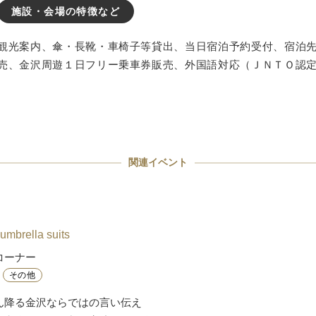
施設・会場の特徴など
観光案内、傘・長靴・車椅子等貸出、当日宿泊予約受付、宿泊
売、金沢周遊１日フリー乗車券販売、外国語対応（ＪＮＴＯ認
関連イベント
umbrella suits
コーナー
その他
ん降る金沢ならではの言い伝え