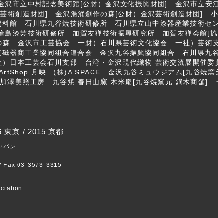
金沢市立中村記念美術館[公財）金沢文化振興財団] 金沢市立安
沢芸術創造財団] 金沢湯涌創作の森[公財）金沢芸術創造財団]
資料館 石川県九谷焼技術研修所 石川県立山中漆器産業技術セン
輪島漆芸技術研修所 加賀友禅技術振興研究所 加賀友禅会館[協
にの森 金沢市工芸協会 一財）石川県芸術文化協会 一社）芸術
陶磁器商工業協同組合連合会 金沢九谷振興協同組合 石川県九谷
）日本工芸会石川支部 台湾・金沢現代織物 芸術交流展開催委員会
tShop 月映 (株)A.SPACE 金沢九谷ミュウジアム[九谷焼窯元 鏑
工芸 加澤美照工房 九谷焼 春日山窯 木米庵[九谷焼窯元 鏑木商舗] 
6 東京
/
2015 京都
ャパン
 / Fax 03-3573-3315
ciation