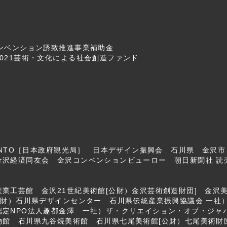
ンベンション誘致推進事業補助金
021芸術・文化による社会創造ファンド
 JNTO［日本政府観光局］ 日本デザイン振興会 石川県 金沢
沢経済同友会 金沢コンベンションビューロー 朝日新聞社 読
業工芸館 金沢21世紀美術館[公財）金沢芸術創造財団] 金沢
 公財）石川県デザインセンター 石川県伝統産業振興協議会 一
定NPO法人趣都金澤 一社）ザ・クリエイション・オブ・ジャパ
館 石川県九谷焼美術館 石川県七尾美術館[公財）七尾美術財団