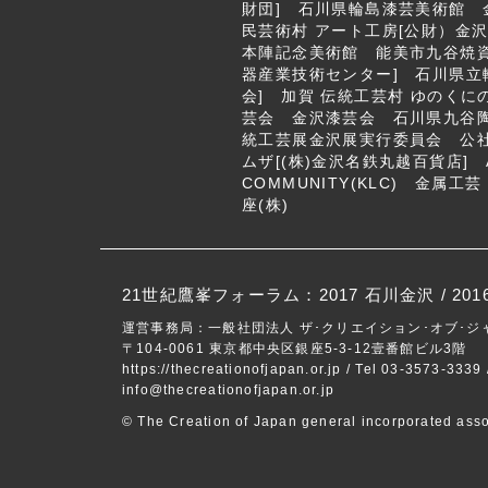
財団] 石川県輪島漆芸美術館 
民芸術村 アート工房[公財）金
本陣記念美術館 能美市九谷焼
器産業技術センター] 石川県立
会] 加賀 伝統工芸村 ゆのく
芸会 金沢漆芸会 石川県九谷
統工芸展金沢展実行委員会 公社
ムザ[(株)金沢名鉄丸越百貨店] Ar
COMMUNITY(KLC) 金属
座(株)
21世紀鷹峯フォーラム：
2017 石川金沢
/
201
運営事務局：一般社団法人 ザ･クリエイション･オブ･ジ
〒104-0061 東京都中央区銀座5-3-12壹番館ビル3階
https://thecreationofjapan.or.jp
/ Tel 03-3573-3339
info@thecreationofjapan.or.jp
© The Creation of Japan general incorporated asso