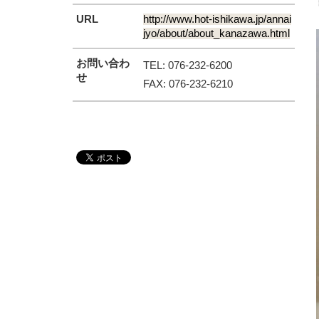
URL
http://www.hot-ishikawa.jp/annai
jyo/about/about_kanazawa.html
お問い合わ
TEL: 076-232-6200
せ
FAX: 076-232-6210