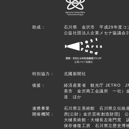
助成：
石川県 金沢市 平成29年度コ
公益社団法人企業メセナ協議会2
特別協力：
北國新聞社
後援：
経済産業省 観光庁 JETRO
美市 金沢商工会議所 一社）金
送 ほか
連携事業
石川県立美術館 石川県立伝統産
開催機関：
房[公財）金沢芸術創造財団]
大樋美術館・大樋長左衛門窯 認
保存修復工房 石川県立歴史博物