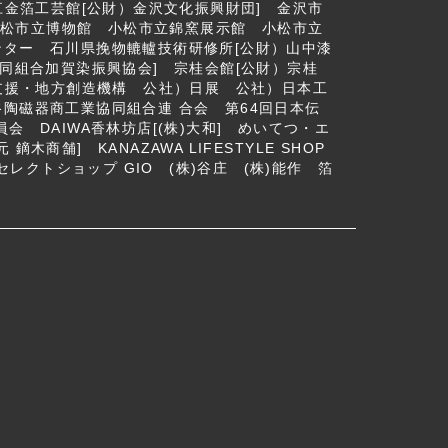
江金箔工芸館[公財）金沢文化振興財団] 金沢市
 小松市立博物館 小松市立錦窯展示館 小松市立
ター 石川県挽物轆轤技術研修所[公財）山中漆
同組合加賀染振興協会] 宗桂会館[公財）宗桂
支援・地方創造機構 公社）日展 公社）日本工
陶磁器商工業協同組合連 合会 第64回日本伝
 DAIWA香林坊店[(株)大和] めいてつ・エ
木商舗] KANAZAWA LIFESTYLE SHOP
セレクトショップ GIO (株)谷庄 (株)能作 箔