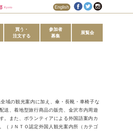
都
English
Kyoto
買う・
参加者
展覧会
注文する
募集
県全域の観光案内に加え、傘・長靴・車椅子な
配送、着地型旅行商品の販売、金沢市内周遊
す。また、ボランティアによる外国語案内カ
。（ＪＮＴＯ認定外国人観光案内所（カテゴ