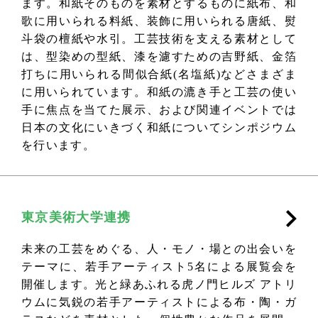
ます。和紙そのものを素材とするものに紙布、和
歌に用いられる料紙、装飾に用いられる唐紙、熨
斗袋の檀紙や水引。工芸技術を支える素材として
は、型染めの型紙、漆を濾すための吉野紙、金箔
打ちに用いられる間似合紙(名塩紙)などさまざま
に用いられています。和紙の漉き手と工芸の使い
手に焦点を当てた展示、および関連イベントでは
日本の文化にいきづく和紙についてシンポジウム
を行います。
東京美術大学連携
未来の工芸をめぐる、人・モノ・場との出会いを
テーマに、若手アーティスト5名による展覧会を
開催します。光と緑あふれる虎ノ門ヒルズ アトリ
ウムに気鋭の若手アーティストによる布・陶・ガ