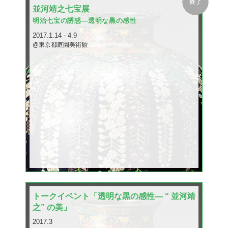
並河靖之七宝展
明治七宝の誘惑—透明な黒の感性
2017.1.14 - 4.9
@東京都庭園美術館
トークイベント「透明な黒の感性— “ 並河靖
之” の美」
2017.3