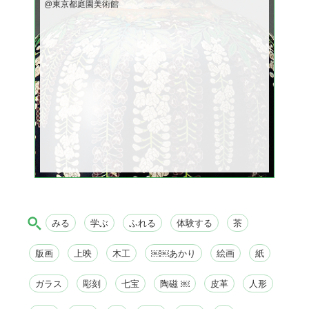
@東京都庭園美術館
みる
学ぶ
ふれる
体験する
茶
版画
上映
木工
￼￼あかり
絵画
紙
ガラス
彫刻
七宝
陶磁 ￼
皮革
人形