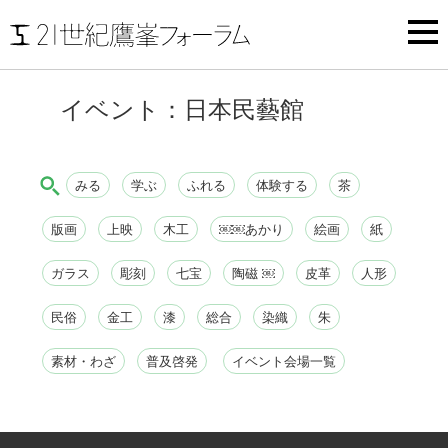
イベント：日本民藝館
みる
学ぶ
ふれる
体験する
茶
版画
上映
木工
￼￼あかり
絵画
紙
ガラス
彫刻
七宝
陶磁 ￼
皮革
人形
民俗
金工
漆
総合
染織
朱
素材・わざ
普及啓発
イベント会場一覧