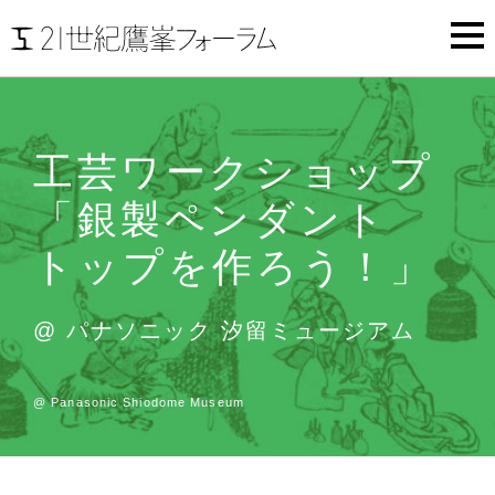
工芸ワークショップ
「銀製ペンダント
トップを作ろう！」
@
パナソニック 汐留ミュージアム
@
Panasonic Shiodome Museum