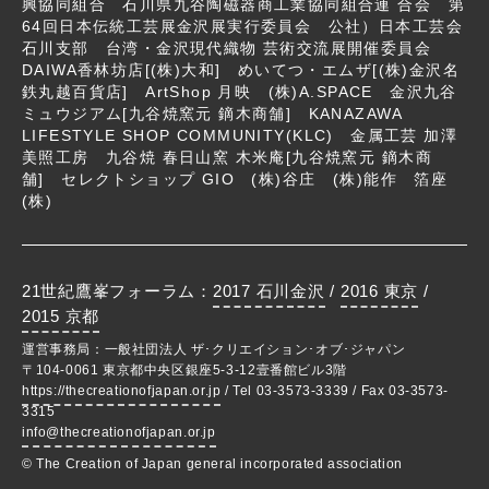
興協同組合 石川県九谷陶磁器商工業協同組合連 合会 第
64回日本伝統工芸展金沢展実行委員会 公社）日本工芸会
石川支部 台湾・金沢現代織物 芸術交流展開催委員会
DAIWA香林坊店[(株)大和] めいてつ・エムザ[(株)金沢名
鉄丸越百貨店] ArtShop 月映 (株)A.SPACE 金沢九谷
ミュウジアム[九谷焼窯元 鏑木商舗] KANAZAWA
LIFESTYLE SHOP COMMUNITY(KLC) 金属工芸 加澤
美照工房 九谷焼 春日山窯 木米庵[九谷焼窯元 鏑木商
舗] セレクトショップ GIO (株)谷庄 (株)能作 箔座
(株)
21世紀鷹峯フォーラム：
2017 石川金沢
/
2016 東京
/
2015 京都
運営事務局：一般社団法人 ザ･クリエイション･オブ･ジャパン
〒104-0061 東京都中央区銀座5-3-12壹番館ビル3階
https://thecreationofjapan.or.jp
/ Tel 03-3573-3339 / Fax 03-3573-
3315
info@thecreationofjapan.or.jp
© The Creation of Japan general incorporated association