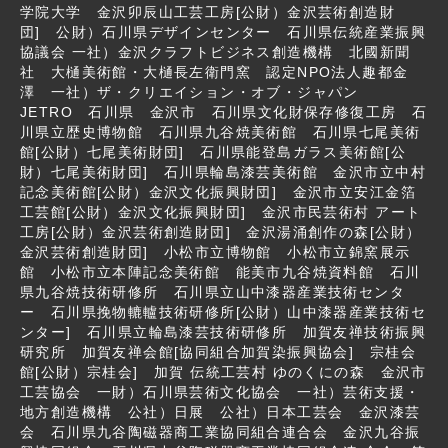
学院大学 金沢卯辰山工芸工房[公財）金沢芸術創造財
団] 公財）石川県デザインセンター 石川県伝統産業振興
協議会 一社）金沢クラフトビジネス創造機構 北國新聞
社 大樋美術館・大樋長左衛門窯 認定NPO法人趣都金
澤 一社）ザ・クリエイション・オブ・ジャパン
JETRO 石川県 金沢市 石川県文化財保存修復工房 石
川県立歴史博物館 石川県九谷焼美術館 石川県七尾美術
館[公財）七尾美術財団] 石川県能登島ガラス美術館[公
財）七尾美術財団] 石川県輪島漆芸美術館 金沢市立中村
記念美術館[公財）金沢文化振興財団] 金沢市立安江金箔
工芸館[公財）金沢文化振興財団] 金沢市民芸術村 アート
工房[公財）金沢芸術創造財団] 金沢湯涌創作の森[公財）
金沢芸術創造財団] 小松市立博物館 小松市立錦窯展示
館 小松市立本陣記念美術館 能美市九谷焼資料館 石川
県九谷焼技術研修所 石川県立山中漆器産業技術センタ
ー 石川県挽物轆轤技術研修所[公財）山中漆器産業技術セ
ンター] 石川県立輪島漆芸技術研修所 加賀友禅技術振興
研究所 加賀友禅会館[協同組合加賀染振興協会] 宗桂会
館[公財）宗桂会] 加賀 伝統工芸村 ゆのくにの森 金沢市
工芸協会 一財）石川県芸術文化協会 一社）芸術支援・
地方創造機構 公社）日展 公社）日本工芸会 金沢漆芸
会 石川県九谷陶磁器商工業協同組合連合会 金沢九谷振