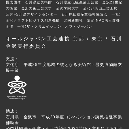
構成団体：石川県立美術館 石川県立伝統産業工芸館 金沢21世紀
美術館 金沢美術工芸大学 金沢学院大学 金沢卯辰山工芸工房
公財)石川県デザインセンター 石川県伝統産業振興協議会 一社)
金沢クラフトビジネス創造機構 北國新聞社 認定 NPO法人趣都
金澤 一社)ザ・クリエイション・オブ・ジャパン
オールジャパン工芸連携 京都 / 東京 / 石川
金沢実行委員会
支援：
文化庁 平成29年度地域の核となる美術館・歴史博物館支
援事業
助成：
石川県 金沢市 平成29年度コンベンション誘致推進事業
補助金
公益社団法人企業メセナ協議会2021芸術・文化による社会